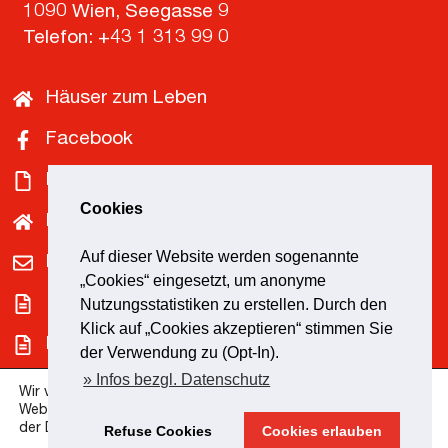
1090 Wien, Seegasse 9
Telefon:
+43 1 313 99 0
Häuser zum Leben
Facebook
Downloads
Cookies
Pensionist*innenklubs
Auf dieser Website werden sogenannte
Kontakt
„Cookies“ eingesetzt, um anonyme
Impressum
Nutzungsstatistiken zu erstellen. Durch den
Klick auf „Cookies akzeptieren“ stimmen Sie
Datenschutz
der Verwendung zu (Opt-In).
» Infos bezgl. Datenschutz
Barrierefreiheit
Wir verwenden Cookies, um die einwandfreie Funktion unserer
Website zu gewährleisten. Mehr Informationen finden Sie in
der Datenschutzerklärung.
Refuse Cookies
Cookies erlauben