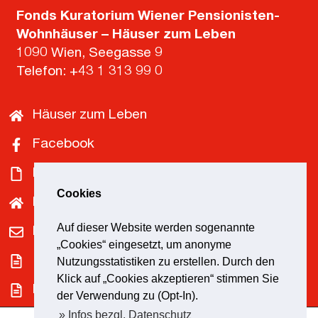
Fonds Kuratorium Wiener Pensionisten-
Wohnhäuser – Häuser zum Leben
1090 Wien, Seegasse 9
Telefon:
+43 1 313 99 0
Häuser zum Leben
Facebook
Downloads
Cookies
Pensionist*innenklubs
Auf dieser Website werden sogenannte
Kontakt
„Cookies“ eingesetzt, um anonyme
Impressum
Nutzungsstatistiken zu erstellen. Durch den
Klick auf „Cookies akzeptieren“ stimmen Sie
Datenschutz
der Verwendung zu (Opt-In).
» Infos bezgl. Datenschutz