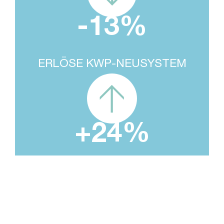
-
13
%
ERLÖSE KWP-NEUSYSTEM
+
24
%