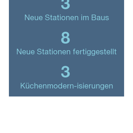
3
Neue Stationen im Baus
8
Neue Stationen fertiggestellt
3
Küchenmodern-isierungen