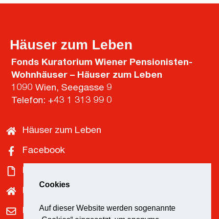
Häuser zum Leben
Fonds Kuratorium Wiener Pensionisten-
Wohnhäuser – Häuser zum Leben
1090 Wien, Seegasse 9
Telefon:
+43 1 313 99 0
Häuser zum Leben
Facebook
Downloads
Cookies
Pensionist*innenklubs
Auf dieser Website werden sogenannte
Kontakt