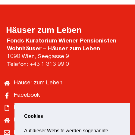
Häuser zum Leben
Fonds Kuratorium Wiener Pensionisten-
Wohnhäuser – Häuser zum Leben
1090 Wien, Seegasse 9
Telefon:
+43 1 313 99 0
Häuser zum Leben
Facebook
Downloads
Cookies
Pensionist*innenklubs
Auf dieser Website werden sogenannte
Kontakt