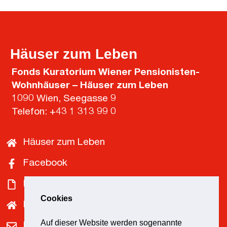
Häuser zum Leben
Fonds Kuratorium Wiener Pensionisten-
Wohnhäuser – Häuser zum Leben
1090 Wien, Seegasse 9
Telefon:
+43 1 313 99 0
Häuser zum Leben
Facebook
Downloads
Cookies
Pensionist*innenklubs
Auf dieser Website werden sogenannte
Kontakt