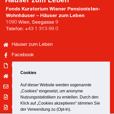
Fonds Kuratorium Wiener Pensionisten-
Wohnhäuser – Häuser zum Leben
1090 Wien, Seegasse 9
Telefon:
+43 1 313 99 0
Häuser zum Leben
Facebook
Downloads
Cookies
Pensionist*innenklubs
Auf dieser Website werden sogenannte
Kontakt
„Cookies“ eingesetzt, um anonyme
Impressum
Nutzungsstatistiken zu erstellen. Durch den
Klick auf „Cookies akzeptieren“ stimmen Sie
Datenschutz
der Verwendung zu (Opt-In).